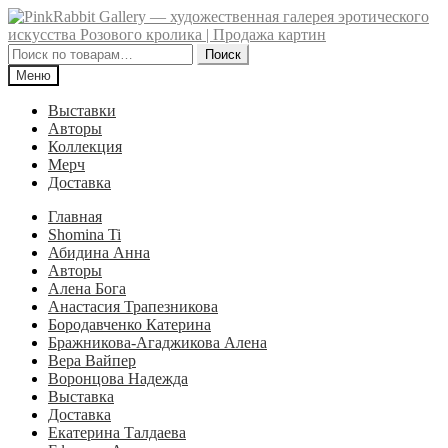
Перейти
Перейти
к
к
навигации
содержимому
Искать:
Поиск
Меню
Выставки
Авторы
Коллекция
Мерч
Доставка
Главная
Shomina Ti
Абидина Анна
Авторы
Алена Бога
Анастасия Трапезникова
Бородавченко Катерина
Бражникова-Агаджикова Алена
Вера Вайпер
Воронцова Надежда
Выставка
Доставка
Екатерина Талдаева