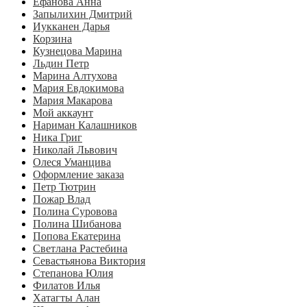
Ефанова Анна
Запылихин Дмитрий
Иукканен Дарья
Корзина
Кузнецова Марина
Льдин Петр
Марина Алтухова
Мария Евдокимова
Мария Макарова
Мой аккаунт
Нариман Калашников
Ника Григ
Николай Львович
Олеся Уманцива
Оформление заказа
Петр Тютрин
Пожар Влад
Полина Суровова
Полина Шибанова
Попова Екатерина
Светлана Растебина
Севастьянова Виктория
Степанова Юлия
Филатов Илья
Хатагты Алан