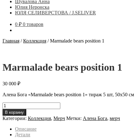
Шувалова Анна
Юлия Неронска
ЮЛЯ СЕЛИВЕРСТОВА / J.SELIVER
0
₽
0 товаров
Главная
/
Коллекция
/
Marmalade bears position 1
Marmalade bears position 1
30 000
₽
Алена Бога «Marmalade bears position 1» тираж 5 шт, 50х50 см
Количество
товара
В корзину
Marmalade
Категории:
Коллекция
,
Мерч
Метки:
Алена Бога
,
мерч
bears
position
Описание
1
Детали