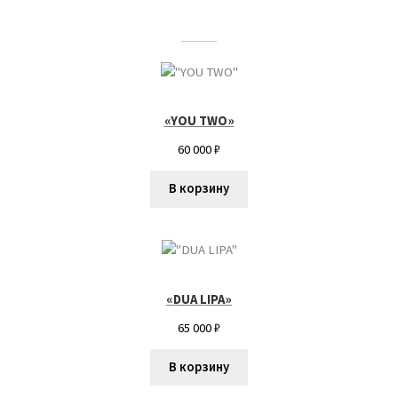
Екатерина Талдаева
Ефанова Анна
Запылихин Дмитрий
«YOU TWO»
60 000
₽
Иукканен Дарья
В корзину
Корзина
Кузнецова Марина
«DUA LIPA»
Льдин Петр
65 000
₽
Марина Алтухова
В корзину