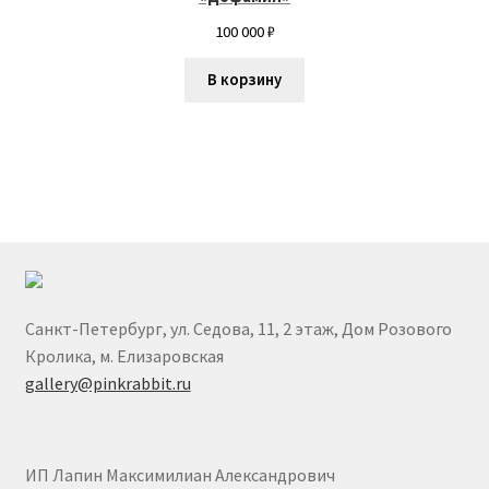
Хатагты Алан
100 000
₽
Шувалова Анна
В корзину
Юлия Неронска
ЮЛЯ СЕЛИВЕРСТОВА / J.SELIVER
Санкт-Петербург, ул. Седова, 11, 2 этаж, Дом Розового
Кролика, м. Елизаровская
gallery@pinkrabbit.ru
ИП Лапин Максимилиан Александрович