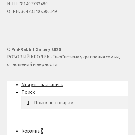
ИНН: 781407782480
ОГРН: 304781407500149
©
PinkRabbit Gallery 2026
РОЗОВЫЙ КРОЛИК - ЭкоСистема укрепления семьи,
отношений и верности
Моя учётная запись
Поиск
Искать:
Поиск
Корзина
0