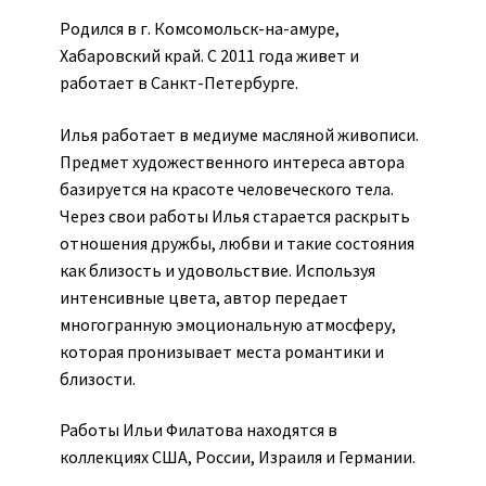
Авторы
Родился в г. Комсомольск-на-амуре,
Хабаровский край. С 2011 года живет и
Алена Бога
работает в Санкт-Петербурге.
Анастасия Трапезникова
Илья работает в медиуме масляной живописи.
Предмет художественного интереса автора
Бородавченко Катерина
базируется на красоте человеческого тела.
Через свои работы Илья старается раскрыть
Бражникова-Агаджикова Алена
отношения дружбы, любви и такие состояния
как близость и удовольствие. Используя
Вера Вайпер
интенсивные цвета, автор передает
многогранную эмоциональную атмосферу,
Воронцова Надежда
которая пронизывает места романтики и
близости.
Выставка
Работы Ильи Филатова находятся в
коллекциях США, России, Израиля и Германии.
Доставка