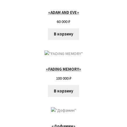
Пожар Влад
«ADAM AND EVE»
60 000
₽
Полина Суровова
В корзину
Полина Шибанова
Попова Екатерина
«FADING MEMORY»
Светлана Растебина
100 000
₽
Севастьянова Виктория
В корзину
Степанова Юлия
Филатов Илья
«Дофамин»