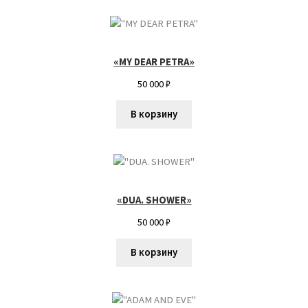
Мария Евдокимова
Мария Макарова
«MY DEAR PETRA»
Мой аккаунт
50 000
₽
Нариман Калашников
В корзину
Ника Григ
Николай Львович
«DUA. SHOWER»
50 000
₽
Олеся Уманцива
В корзину
Оформление заказа
Петр Тютрин