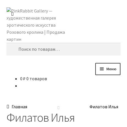
Перейти
Перейти
Поиск
к
к
навигации
содержимому
Искать:
Меню
0
₽
0 товаров
Главная
Shomina Ti
Главная
Филатов Илья
Абидина Анна
Филатов Илья