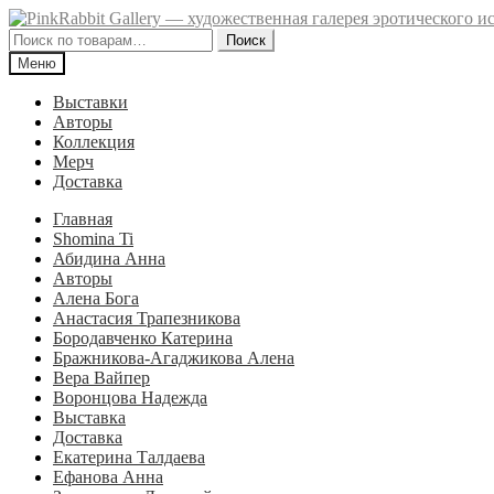
Перейти
Перейти
к
к
Искать:
Поиск
навигации
содержимому
Меню
Выставки
Авторы
Коллекция
Мерч
Доставка
Главная
Shomina Ti
Абидина Анна
Авторы
Алена Бога
Анастасия Трапезникова
Бородавченко Катерина
Бражникова-Агаджикова Алена
Вера Вайпер
Воронцова Надежда
Выставка
Доставка
Екатерина Талдаева
Ефанова Анна