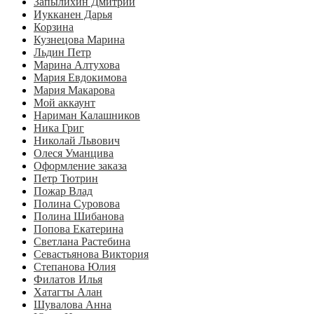
Запылихин Дмитрий
Иукканен Дарья
Корзина
Кузнецова Марина
Льдин Петр
Марина Алтухова
Мария Евдокимова
Мария Макарова
Мой аккаунт
Нариман Калашников
Ника Григ
Николай Львович
Олеся Уманцива
Оформление заказа
Петр Тютрин
Пожар Влад
Полина Суровова
Полина Шибанова
Попова Екатерина
Светлана Растебина
Севастьянова Виктория
Степанова Юлия
Филатов Илья
Хатагты Алан
Шувалова Анна