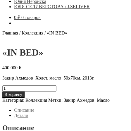
Юлия Неронска
ЮЛЯ СЕЛИВЕРСТОВА / J.SELIVER
0
₽
0 товаров
Главная
/
Коллекция
/
«IN BED»
«IN BED»
400 000
₽
Закир Ахмедов Холст, масло 50х70см. 2013г.
Количество
товара
В корзину
"IN
Категория:
Коллекция
Метки:
Закир Ахмедов
,
Масло
BED"
Описание
Детали
Описание