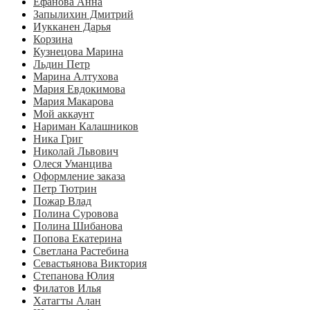
Ефанова Анна
Запылихин Дмитрий
Иукканен Дарья
Корзина
Кузнецова Марина
Льдин Петр
Марина Алтухова
Мария Евдокимова
Мария Макарова
Мой аккаунт
Нариман Калашников
Ника Григ
Николай Львович
Олеся Уманцива
Оформление заказа
Петр Тютрин
Пожар Влад
Полина Суровова
Полина Шибанова
Попова Екатерина
Светлана Растебина
Севастьянова Виктория
Степанова Юлия
Филатов Илья
Хатагты Алан