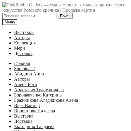
Перейти
Перейти
к
к
навигации
содержимому
Искать:
Поиск
Меню
Выставки
Авторы
Коллекция
Мерч
Доставка
Главная
Shomina Ti
Абидина Анна
Авторы
Алена Бога
Анастасия Трапезникова
Бородавченко Катерина
Бражникова-Агаджикова Алена
Вера Вайпер
Воронцова Надежда
Выставка
Доставка
Екатерина Талдаева