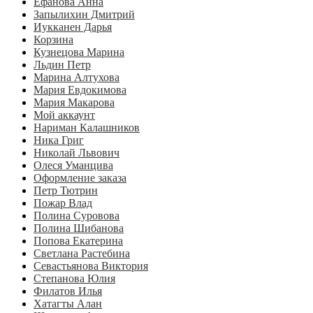
Ефанова Анна
Запылихин Дмитрий
Иукканен Дарья
Корзина
Кузнецова Марина
Льдин Петр
Марина Алтухова
Мария Евдокимова
Мария Макарова
Мой аккаунт
Нариман Калашников
Ника Григ
Николай Львович
Олеся Уманцива
Оформление заказа
Петр Тютрин
Пожар Влад
Полина Суровова
Полина Шибанова
Попова Екатерина
Светлана Растебина
Севастьянова Виктория
Степанова Юлия
Филатов Илья
Хатагты Алан