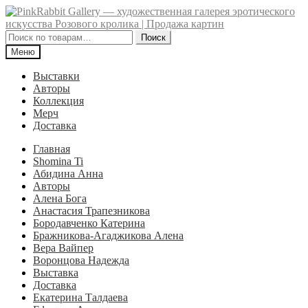
Перейти
Перейти
к
к
навигации
содержимому
Искать:
Поиск
Меню
Выставки
Авторы
Коллекция
Мерч
Доставка
Главная
Shomina Ti
Абидина Анна
Авторы
Алена Бога
Анастасия Трапезникова
Бородавченко Катерина
Бражникова-Агаджикова Алена
Вера Вайпер
Воронцова Надежда
Выставка
Доставка
Екатерина Талдаева