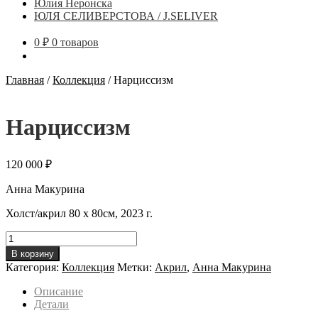
Юлия Неронска
ЮЛЯ СЕЛИВЕРСТОВА / J.SELIVER
0
₽
0 товаров
Главная
/
Коллекция
/
Нарциссизм
Нарциссизм
120 000
₽
Анна Макурина
Холст/акрил 80 х 80см, 2023 г.
Количество
товара
В корзину
Нарциссизм
Категория:
Коллекция
Метки:
Акрил
,
Анна Макурина
Описание
Детали