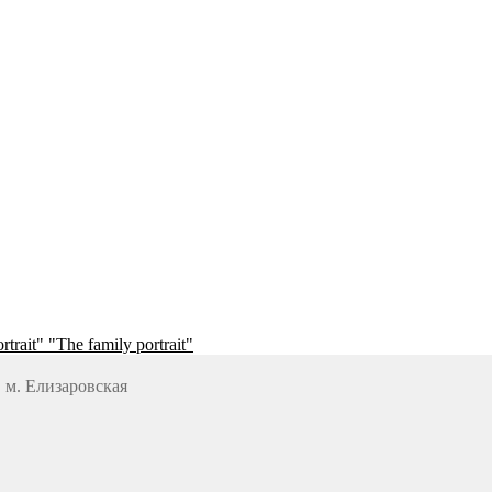
"The family portrait"
, м. Елизаровская