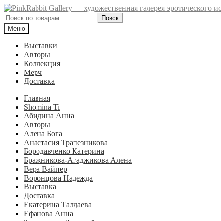
Перейти
Перейти
к
к
Искать:
Поиск
навигации
содержимому
Меню
Выставки
Авторы
Коллекция
Мерч
Доставка
Главная
Shomina Ti
Абидина Анна
Авторы
Алена Бога
Анастасия Трапезникова
Бородавченко Катерина
Бражникова-Агаджикова Алена
Вера Вайпер
Воронцова Надежда
Выставка
Доставка
Екатерина Талдаева
Ефанова Анна