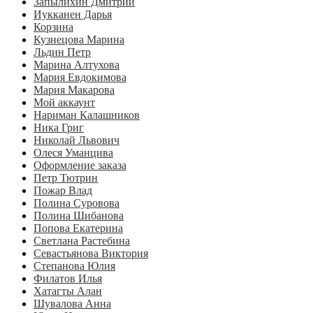
Запылихин Дмитрий
Иукканен Дарья
Корзина
Кузнецова Марина
Льдин Петр
Марина Алтухова
Мария Евдокимова
Мария Макарова
Мой аккаунт
Нариман Калашников
Ника Григ
Николай Львович
Олеся Уманцива
Оформление заказа
Петр Тютрин
Пожар Влад
Полина Суровова
Полина Шибанова
Попова Екатерина
Светлана Растебина
Севастьянова Виктория
Степанова Юлия
Филатов Илья
Хатагты Алан
Шувалова Анна