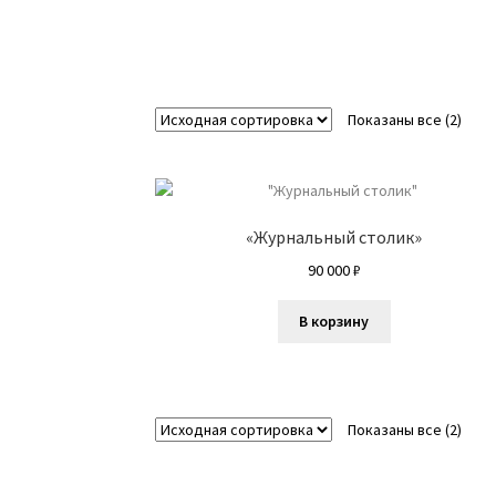
Марина Алтухова
Мария Евдокимова
Мари
Николай Львович
Олеся Уманцива
Оформл
Полина Шибанова
Попова Екатерина
Свет
Показаны все (2)
Филатов Илья
Хатагты Алан
Шувалова Анн
«Журнальный столик»
90 000
₽
В корзину
Показаны все (2)