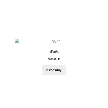
я Макарова
Мой аккаунт
Нариман Калашников
Ника Григ
ение заказа
Петр Тютрин
Пожар Влад
Полина Суровова
лана Растебина
Севастьянова Виктория
Степанова Юлия
а
Юлия Неронска
ЮЛЯ СЕЛИВЕРСТОВА / J.SELIVER
«Рай»
90 000
₽
В корзину