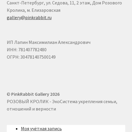
Санкт-Петербург, ул. Седова, 11, 2 этаж, Дом Розового
Екатерина Талдаева
Кролика, м. Елизаровская
gallery@pinkrabbit.ru
Ефанова Анна
Запылихин Дмитрий
ИП Лапин Максимилиан Александрович
ИНН: 781407782480
Иукканен Дарья
ОГРН: 304781407500149
Корзина
Кузнецова Марина
©
PinkRabbit Gallery 2026
РОЗОВЫЙ КРОЛИК - ЭкоСистема укрепления семьи,
Льдин Петр
отношений и верности
Марина Алтухова
Моя учётная запись