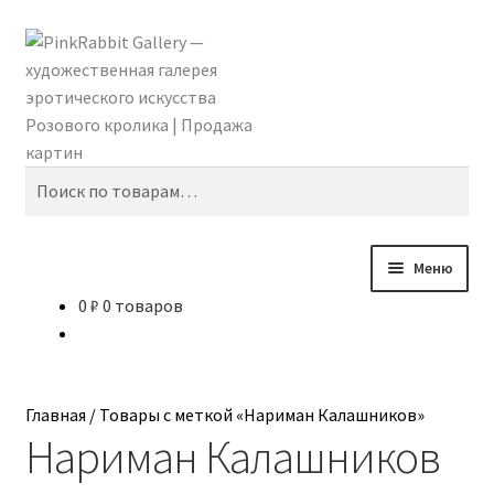
Перейти
Перейти
Поиск
к
к
навигации
содержимому
Искать:
Меню
0
₽
0 товаров
Главная
Shomina Ti
Главная
/
Товары с меткой «Нариман Калашников»
Абидина Анна
Нариман Калашников