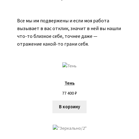
Мария Евдокимова
Мария Макарова
Все мы им подвержены и если моя работа
вызывает в вас отклик, значит в ней вы нашли
Мой аккаунт
что-то близкое себе, точнее даже —
отражение какой-то грани себя.
Нариман Калашников
Ника Григ
Тень
Николай Львович
77 400
₽
Олеся Уманцива
В корзину
Оформление заказа
Петр Тютрин