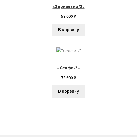
«Зеркально/2»
Пожар Влад
59 000
₽
Полина Суровова
В корзину
Полина Шибанова
Попова Екатерина
«Селфи.2»
Светлана Растебина
73 600
₽
В корзину
Севастьянова Виктория
Степанова Юлия
Филатов Илья