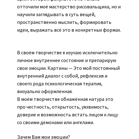
отточили моё мастерство рисовальщика, но и
Екатерина Талдаева
научили заглядывать в суть вещей,
пространственно мыслить, формировать
Ефанова Анна
идеи, выражать всё это в конкретных формах.
Запылихин Дмитрий
В своём творчестве я изучаю исключительно
Иукканен Дарья
личное внутреннее состояние и препарирую
свои эмоции. Картины — Это мой постоянный
Корзина
внутренний диалог с собой, рефлексия и
своего рода психологическая терапия,
визуально оформленная.
Кузнецова Марина
В моём творчестве обнажённая натура это
про честность, открытость, уязвимость,
Льдин Петр
доверие и возможность встать лицом к лицу
со своими демонами или ангелами.
Марина Алтухова
Зачем Вам мои эмоции?