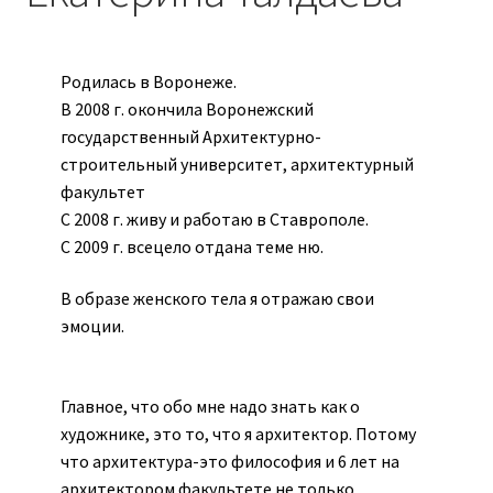
Авторы
Алена Бога
Родилась в Воронеже.
В 2008 г. окончила Воронежский
Анастасия Трапезникова
государственный Архитектурно-
строительный университет, архитектурный
Бородавченко Катерина
факультет
С 2008 г. живу и работаю в Ставрополе.
Бражникова-Агаджикова Алена
С 2009 г. всецело отдана теме ню.
Вера Вайпер
В образе женского тела я отражаю свои
эмоции.
Воронцова Надежда
Главное, что обо мне надо знать как о
Выставка
художнике, это то, что я архитектор. Потому
что архитектура-это философия и 6 лет на
Доставка
архитектором факультете не только