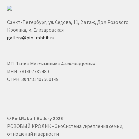
Хатагты Алан
Шувалова Анна
Санкт-Петербург, ул. Седова, 11, 2 этаж, Дом Розового
Кролика, м. Елизаровская
Юлия Неронска
gallery@pinkrabbit.ru
ЮЛЯ СЕЛИВЕРСТОВА / J.SELIVER
ИП Лапин Максимилиан Александрович
ИНН: 781407782480
ОГРН: 304781407500149
©
PinkRabbit Gallery 2026
РОЗОВЫЙ КРОЛИК - ЭкоСистема укрепления семьи,
отношений и верности