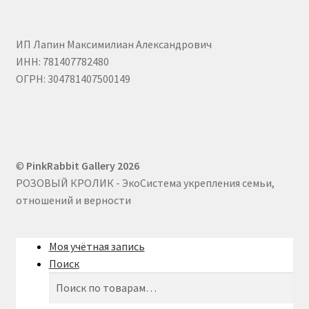
Хатагты Алан
ИП Лапин Максимилиан Александрович
Шувалова Анна
ИНН: 781407782480
ОГРН: 304781407500149
Юлия Неронска
ЮЛЯ СЕЛИВЕРСТОВА / J.SELIVER
©
PinkRabbit Gallery 2026
РОЗОВЫЙ КРОЛИК - ЭкоСистема укрепления семьи,
отношений и верности
Моя учётная запись
Поиск
Искать:
Поиск