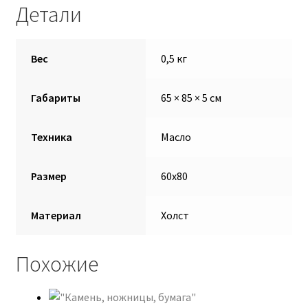
Детали
Екатерина Талдаева
Ефанова Анна
Вес
0,5 кг
Запылихин Дмитрий
Габариты
65 × 85 × 5 см
Иукканен Дарья
Техника
Масло
Корзина
Размер
60х80
Кузнецова Марина
Материал
Холст
Льдин Петр
Похожие
Марина Алтухова