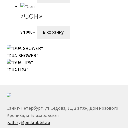
Пожар Влад
«Сон»
Полина Суровова
84 000
₽
В корзину
Полина Шибанова
"DUA. SHOWER"
Попова Екатерина
"DUA LIPA"
Светлана Растебина
Севастьянова Виктория
Степанова Юлия
Санкт-Петербург, ул. Седова, 11, 2 этаж, Дом Розового
Кролика, м. Елизаровская
Филатов Илья
gallery@pinkrabbit.ru