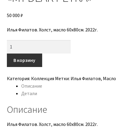
Авторы
50 000
₽
Алена Бога
Илья Филатов. Холст, масло 60х80см. 2022г.
Анастасия Трапезникова
Количество
Бородавченко Катерина
товара
"MY
В корзину
Бражникова-Агаджикова Алена
DEAR
PETRA"
Категория:
Коллекция
Метки:
Илья Филатов
,
Масло
Вера Вайпер
Описание
Детали
Воронцова Надежда
Описание
Выставка
Илья Филатов. Холст, масло 60х80см. 2022г.
Доставка