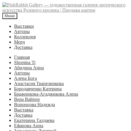
Перейти
Перейти
к
к
навигации
содержимому
Меню
Выставки
Авторы
Коллекция
Мерч
Доставка
Главная
Shomina Ti
Абидина Анна
Авторы
Алена Бога
Анастасия Трапезникова
Бородавченко Катерина
Бражникова-Агаджикова Алена
Вера Вайпер
Воронцова Надежда
Выставка
Доставка
Екатерина Талдаева
Ефанова Анна
Запылихин Дмитрий