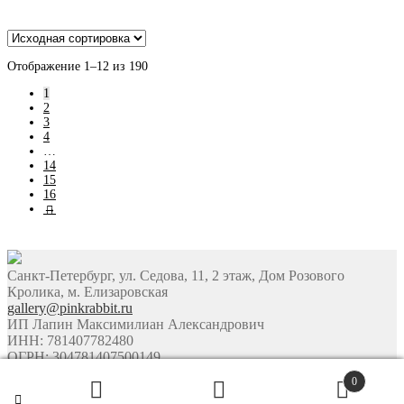
Отображение 1–12 из 190
1
2
3
4
…
14
15
16
→
Санкт-Петербург, ул. Седова, 11, 2 этаж, Дом Розового
Кролика, м. Елизаровская
gallery@pinkrabbit.ru
ИП Лапин Максимилиан Александрович
ИНН: 781407782480
ОГРН: 304781407500149
©
PinkRabbit Gallery 2026
0
РОЗОВЫЙ КРОЛИК - ЭкоСистема укрепления семьи,
Искать: