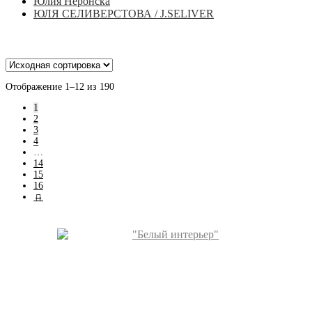
Юлия Неронска
ЮЛЯ СЕЛИВЕРСТОВА / J.SELIVER
Отображение 1–12 из 190
1
2
3
4
…
14
15
16
→