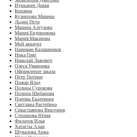
Иукканен Дарья
Корзина
Кузнецова Марина
Льдин Петр
Марина Алтухова
Мария Евдокимова
Мария Макарова
Мой аккаунт
Нариман Калашников
Ника Григ
Николай Львович
Олеся Уманцива
Оформление заказа
Петр Тютрин
Пожар Влад
Полина Суровова
Полина Шибанова
Попова Екатерина
Светлана Растебина
Севастьянова Виктория
Степанова Юлия
Филатов Илья
Хатагты Алан
Шувалова Анна