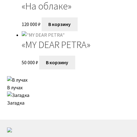
Мария Евдокимова
«На облаке»
Мария Макарова
120 000
₽
В корзину
Мой аккаунт
«MY DEAR PETRA»
Нариман Калашников
50 000
₽
В корзину
Ника Григ
Николай Львович
В лучах
Олеся Уманцива
Загадка
Оформление заказа
Петр Тютрин