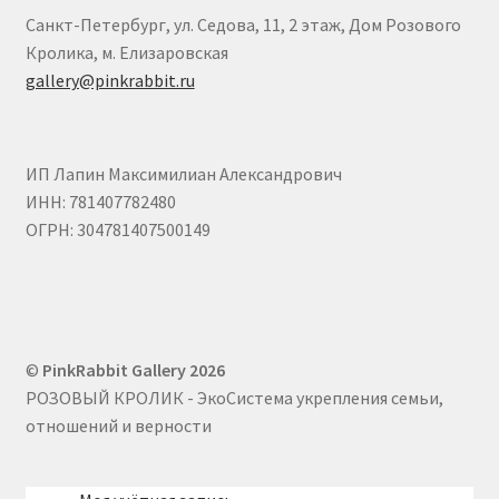
Санкт-Петербург, ул. Седова, 11, 2 этаж, Дом Розового
Пожар Влад
Кролика, м. Елизаровская
gallery@pinkrabbit.ru
Полина Суровова
Полина Шибанова
ИП Лапин Максимилиан Александрович
ИНН: 781407782480
Попова Екатерина
ОГРН: 304781407500149
Светлана Растебина
Севастьянова Виктория
©
PinkRabbit Gallery 2026
Степанова Юлия
РОЗОВЫЙ КРОЛИК - ЭкоСистема укрепления семьи,
отношений и верности
Филатов Илья