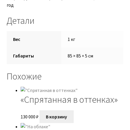
год
Екатерина Талдаева
Детали
Ефанова Анна
Вес
1 кг
Запылихин Дмитрий
Иукканен Дарья
Габариты
85 × 85 × 5 см
Корзина
Похожие
Кузнецова Марина
«Спрятанная в оттенках»
Льдин Петр
130 000
₽
В корзину
Марина Алтухова