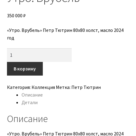
Авторы
350 000
₽
Алена Бога
«Утро. Врубель» Петр Тютрин 80х80 холст, масло 2024
Анастасия Трапезникова
год
Бородавченко Катерина
Количество
товара
Бражникова-Агаджикова Алена
Утро.
В корзину
Врубель
Вера Вайпер
Категория:
Коллекция
Метка:
Петр Тютрин
Описание
Воронцова Надежда
Детали
Выставка
Описание
Доставка
«Утро. Врубель» Петр Тютрин 80х80 холст, масло 2024