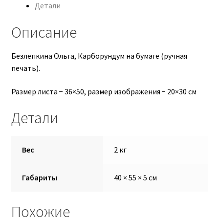
Детали
Екатерина Талдаева
Описание
Ефанова Анна
Безлепкина Ольга, Карборундум на бумаге (ручная
Запылихин Дмитрий
печать).
Размер листа − 36×50, размер изображения − 20×30 см
Иукканен Дарья
Детали
Корзина
Кузнецова Марина
Вес
2 кг
Льдин Петр
Габариты
40 × 55 × 5 см
Марина Алтухова
Похожие