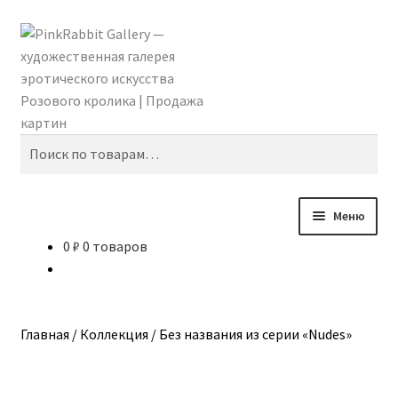
Перейти
Перейти
Поиск
к
к
навигации
содержимому
Искать:
Меню
0
₽
0 товаров
Главная
Shomina Ti
Главная
/
Коллекция
/
Без названия из серии «Nudes»
Абидина Анна