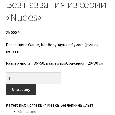
Без названия из серии
Авторы
«Nudes»
Алена Бога
Анастасия Трапезникова
25 000
₽
Бородавченко Катерина
Безлепкина Ольга, Карборундум на бумаге (ручная
печать).
Бражникова-Агаджикова Алена
Размер листа − 36×50, размер изображения − 20×30 см
Вера Вайпер
Количество
товара
Воронцова Надежда
Без
В корзину
названия
Выставка
из
Категория:
Коллекция
Метка:
Безлепкина Ольга
серии
Доставка
Описание
«Nudes»