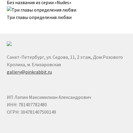
Без названия из серии «Nudes»
Пожар Влад
Три главы определения любви
Полина Суровова
Полина Шибанова
Санкт-Петербург, ул. Седова, 11, 2 этаж, Дом Розового
Попова Екатерина
Кролика, м. Елизаровская
gallery@pinkrabbit.ru
Светлана Растебина
Севастьянова Виктория
ИП Лапин Максимилиан Александрович
ИНН: 781407782480
Степанова Юлия
ОГРН: 304781407500149
Филатов Илья