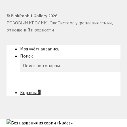
Хатагты Алан
©
PinkRabbit Gallery 2026
Шувалова Анна
РОЗОВЫЙ КРОЛИК - ЭкоСистема укрепления семьи,
отношений и верности
Юлия Неронска
ЮЛЯ СЕЛИВЕРСТОВА / J.SELIVER
Моя учётная запись
Поиск
Искать:
Поиск
Корзина
0