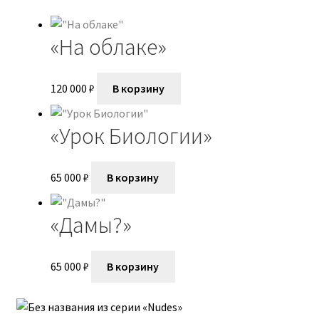
Мария Евдокимова
«На облаке»
Мария Макарова
Мой аккаунт
120 000
₽
В корзину
Нариман Калашников
«Урок Биологии»
Ника Григ
65 000
₽
В корзину
Николай Львович
«Дамы?»
Олеся Уманцива
65 000
₽
В корзину
Оформление заказа
Петр Тютрин