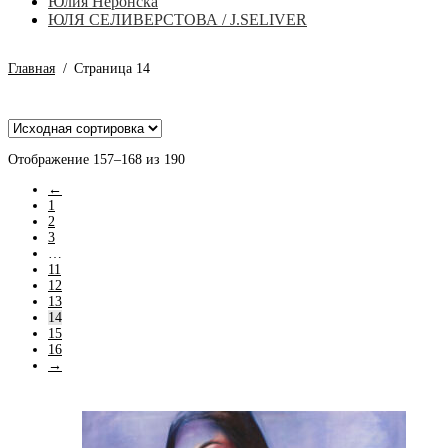
Юлия Неронска
ЮЛЯ СЕЛИВЕРСТОВА / J.SELIVER
Главная
/
Страница 14
Отображение 157–168 из 190
←
1
2
3
…
11
12
13
14
15
16
→