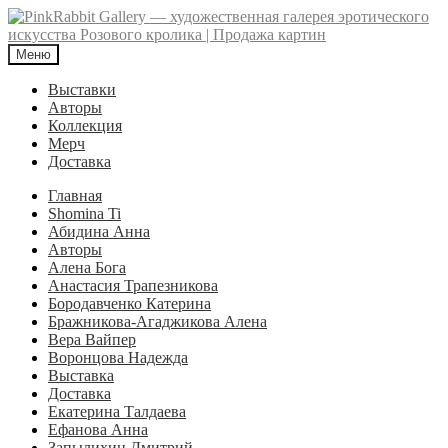
Перейти
Перейти
к
к
навигации
содержимому
Меню
Выставки
Авторы
Коллекция
Мерч
Доставка
Главная
Shomina Ti
Абидина Анна
Авторы
Алена Бога
Анастасия Трапезникова
Бородавченко Катерина
Бражникова-Агаджикова Алена
Вера Вайпер
Воронцова Надежда
Выставка
Доставка
Екатерина Талдаева
Ефанова Анна
Запылихин Дмитрий