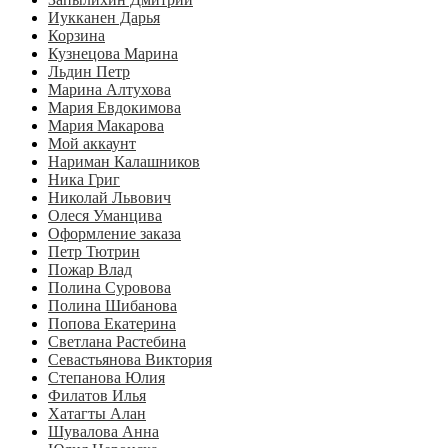
Иукканен Дарья
Корзина
Кузнецова Марина
Льдин Петр
Марина Алтухова
Мария Евдокимова
Мария Макарова
Мой аккаунт
Нариман Калашников
Ника Григ
Николай Львович
Олеся Уманцива
Оформление заказа
Петр Тютрин
Пожар Влад
Полина Суровова
Полина Шибанова
Попова Екатерина
Светлана Растебина
Севастьянова Виктория
Степанова Юлия
Филатов Илья
Хатагты Алан
Шувалова Анна