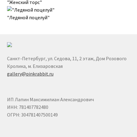
"Женский торс"
Пожар Влад
"Ледяной поцелуй"
Полина Суровова
Полина Шибанова
Санкт-Петербург, ул. Седова, 11, 2 этаж, Дом Розового
Попова Екатерина
Кролика, м. Елизаровская
gallery@pinkrabbit.ru
Светлана Растебина
Севастьянова Виктория
ИП Лапин Максимилиан Александрович
ИНН: 781407782480
Степанова Юлия
ОГРН: 304781407500149
Филатов Илья