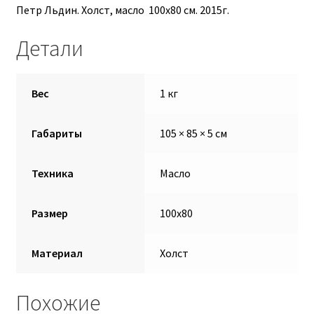
Петр Льдин. Холст, масло 100х80 см. 2015г.
Екатерина Талдаева
Детали
Ефанова Анна
Вес
1 кг
Запылихин Дмитрий
Иукканен Дарья
Габариты
105 × 85 × 5 см
Корзина
Техника
Масло
Кузнецова Марина
Размер
100х80
Льдин Петр
Материал
Холст
Марина Алтухова
Похожие