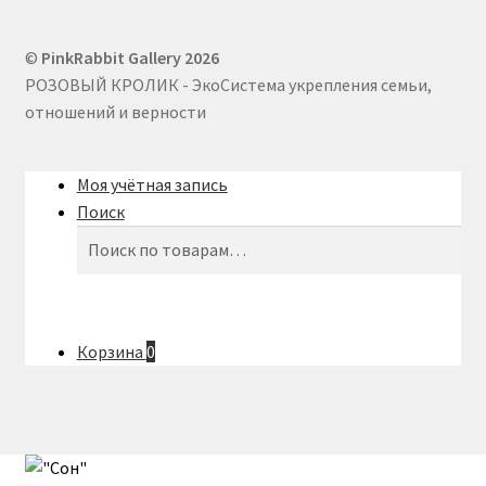
Хатагты Алан
©
PinkRabbit Gallery 2026
Шувалова Анна
РОЗОВЫЙ КРОЛИК - ЭкоСистема укрепления семьи,
отношений и верности
Юлия Неронска
Моя учётная запись
ЮЛЯ СЕЛИВЕРСТОВА / J.SELIVER
Поиск
Искать:
Поиск
Корзина
0