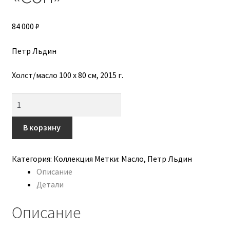
Авторы
84 000
₽
Алена Бога
Петр Льдин
Анастасия Трапезникова
Холст/масло 100 х 80 см, 2015 г.
Бородавченко Катерина
Количество
Бражникова-Агаджикова Алена
товара
"Сон"
В корзину
Вера Вайпер
Категория:
Коллекция
Метки:
Масло
,
Петр Льдин
Воронцова Надежда
Описание
Детали
Выставка
Описание
Доставка