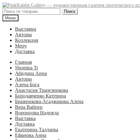
Перейти
Перейти
к
к
Искать:
Поиск
навигации
содержимому
Меню
Выставки
Авторы
Коллекция
Мерч
Доставка
Главная
Shomina Ti
Абидина Анна
Авторы
Алена Бога
Анастасия Трапезникова
Бородавченко Катерина
Бражникова-Агаджикова Алена
Вера Вайпер
Воронцова Надежда
Выставка
Доставка
Екатерина Талдаева
Ефанова Анна