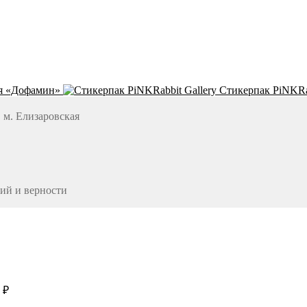
я «Дофамин»
Стикерпак PiNKRab
, м. Елизаровская
ий и верности
0
₽