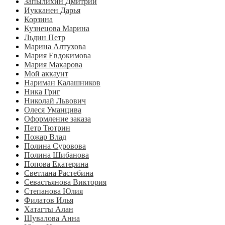
Запылихин Дмитрий
Иукканен Дарья
Корзина
Кузнецова Марина
Льдин Петр
Марина Алтухова
Мария Евдокимова
Мария Макарова
Мой аккаунт
Нариман Калашников
Ника Григ
Николай Львович
Олеся Уманцива
Оформление заказа
Петр Тютрин
Пожар Влад
Полина Суровова
Полина Шибанова
Попова Екатерина
Светлана Растебина
Севастьянова Виктория
Степанова Юлия
Филатов Илья
Хатагты Алан
Шувалова Анна