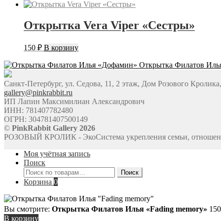
Открытка Vera Viper «Сестры»
150
₽
В корзину
Открытка Филатов Иль
Санкт-Петербург, ул. Седова, 11, 2 этаж, Дом Розового Кролика
gallery@pinkrabbit.ru
ИП Лапин Максимилиан Александрович
ИНН: 781407782480
ОГРН: 304781407500149
©
PinkRabbit Gallery 2026
РОЗОВЫЙ КРОЛИК - ЭкоСистема укрепления семьи, отношен
Моя учётная запись
Поиск
Искать:
Поиск
Корзина
0
Вы смотрите:
Открытка Филатов Илья «Fading memory»
15
В корзину