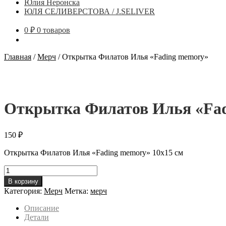
Юлия Неронска
ЮЛЯ СЕЛИВЕРСТОВА / J.SELIVER
0
₽
0 товаров
Главная
/
Мерч
/
Открытка Филатов Илья «Fading memory»
Открытка Филатов Илья «Fa
150
₽
Открытка Филатов Илья «Fading memory» 10х15 см
Количество
товара
В корзину
Открытка
Категория:
Мерч
Метка:
мерч
Филатов
Илья
Описание
"Fading
Детали
memory"