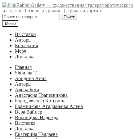
Перейти
Перейти
к
к
навигации
содержимому
Искать:
Поиск
Меню
Выставки
Авторы
Коллекция
Мерч
Доставка
Главная
Shomina Ti
Абидина Анна
Авторы
Алена Бога
Анастасия Трапезникова
Бородавченко Катерина
Бражникова-Агаджикова Алена
Вера Вайпер
Воронцова Надежда
Выставка
Доставка
Екатерина Талдаева