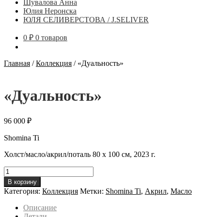
Шувалова Анна
Юлия Неронска
ЮЛЯ СЕЛИВЕРСТОВА / J.SELIVER
0
₽
0 товаров
Главная
/
Коллекция
/
«Дуальность»
«Дуальность»
96 000
₽
Shomina Ti
Холст/масло/акрил/поталь 80 х 100 см, 2023 г.
Количество
товара
В корзину
"Дуальность"
Категория:
Коллекция
Метки:
Shomina Ti
,
Акрил
,
Масло
Описание
Детали