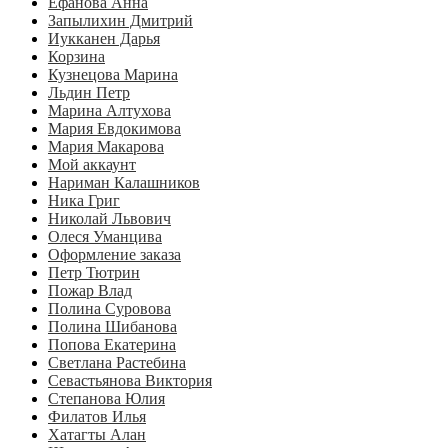
Ефанова Анна
Запылихин Дмитрий
Иукканен Дарья
Корзина
Кузнецова Марина
Льдин Петр
Марина Алтухова
Мария Евдокимова
Мария Макарова
Мой аккаунт
Нариман Калашников
Ника Григ
Николай Львович
Олеся Уманцива
Оформление заказа
Петр Тютрин
Пожар Влад
Полина Суровова
Полина Шибанова
Попова Екатерина
Светлана Растебина
Севастьянова Виктория
Степанова Юлия
Филатов Илья
Хатагты Алан