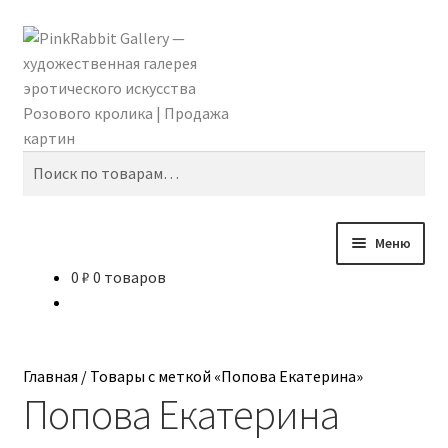
Перейти
Перейти
Поиск
к
к
навигации
содержимому
Искать:
Меню
0
₽
0 товаров
Главная
Shomina Ti
Главная
/
Товары с меткой «Попова Екатерина»
Абидина Анна
Попова Екатерина