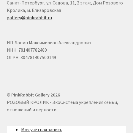
Санкт-Петербург, ул. Седова, 11, 2 этаж, Дом Розового
Екатерина Талдаева
Кролика, м. Елизаровская
gallery@pinkrabbit.ru
Ефанова Анна
Запылихин Дмитрий
ИП Лапин Максимилиан Александрович
ИНН: 781407782480
Иукканен Дарья
ОГРН: 304781407500149
Корзина
Кузнецова Марина
©
PinkRabbit Gallery 2026
РОЗОВЫЙ КРОЛИК - ЭкоСистема укрепления семьи,
Льдин Петр
отношений и верности
Марина Алтухова
Моя учётная запись