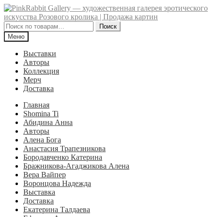
Перейти
Перейти
к
к
навигации
содержимому
Искать:
Поиск
Меню
Выставки
Авторы
Коллекция
Мерч
Доставка
Главная
Shomina Ti
Абидина Анна
Авторы
Алена Бога
Анастасия Трапезникова
Бородавченко Катерина
Бражникова-Агаджикова Алена
Вера Вайпер
Воронцова Надежда
Выставка
Доставка
Екатерина Талдаева