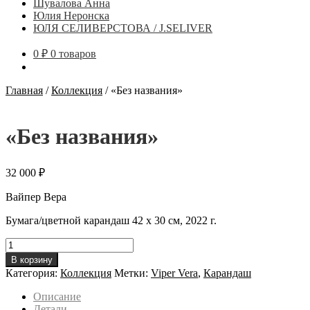
Шувалова Анна
Юлия Неронска
ЮЛЯ СЕЛИВЕРСТОВА / J.SELIVER
0
₽
0 товаров
Главная
/
Коллекция
/
«Без названия»
«Без названия»
32 000
₽
Вайпер Вера
Бумага/цветной карандаш 42 х 30 см, 2022 г.
Количество
товара
В корзину
"Без
Категория:
Коллекция
Метки:
Viper Vera
,
Карандаш
названия"
Описание
Детали