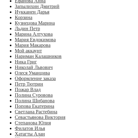
Ефанова Анна
Запылихин Дмитрий
Иукканен Дарья
Корзина
Кузнецова Марина
Льдин Петр
Марина Алтухова
Мария Евдокимова
Мария Макарова
Мой аккаунт
Нариман Калашников
Ника Григ
Николай Львович
Олеся Уманцива
Оформление заказа
Петр Тютрин
Пожар Влад
Полина Суровова
Полина Шибанова
Попова Екатерина
Светлана Растебина
Севастьянова Виктория
Степанова Юлия
Филатов Илья
Хатагты Алан