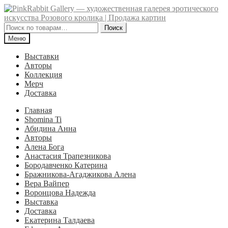
Перейти
Перейти
к
к
навигации
содержимому
Искать:
Поиск
Меню
Выставки
Авторы
Коллекция
Мерч
Доставка
Главная
Shomina Ti
Абидина Анна
Авторы
Алена Бога
Анастасия Трапезникова
Бородавченко Катерина
Бражникова-Агаджикова Алена
Вера Вайпер
Воронцова Надежда
Выставка
Доставка
Екатерина Талдаева