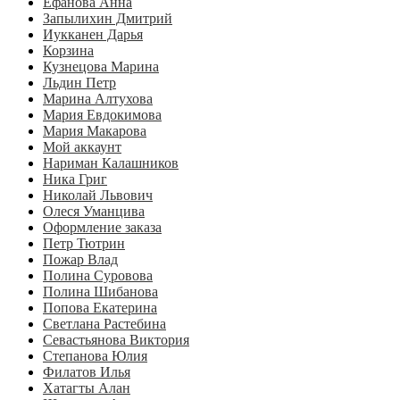
Ефанова Анна
Запылихин Дмитрий
Иукканен Дарья
Корзина
Кузнецова Марина
Льдин Петр
Марина Алтухова
Мария Евдокимова
Мария Макарова
Мой аккаунт
Нариман Калашников
Ника Григ
Николай Львович
Олеся Уманцива
Оформление заказа
Петр Тютрин
Пожар Влад
Полина Суровова
Полина Шибанова
Попова Екатерина
Светлана Растебина
Севастьянова Виктория
Степанова Юлия
Филатов Илья
Хатагты Алан